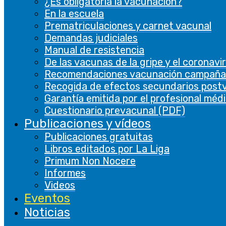
¿Es obligatoria la vacunación?
En la escuela
Prematriculaciones y carnet vacunal
Demandas judiciales
Manual de resistencia
De las vacunas de la gripe y el coronavi
Recomendaciones vacunación campaña
Recogida de efectos secundarios post
Garantía emitida por el profesional méd
Cuestionario prevacunal (PDF)
Publicaciones y vídeos
Publicaciones gratuitas
Libros editados por La Liga
Primum Non Nocere
Informes
Videos
Eventos
Noticias