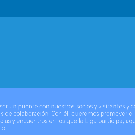
r un puente con nuestros socios y visitantes y con
idas de colaboración. Con él, queremos promover e
ncias y encuentros en los que la Liga participa, a
io.