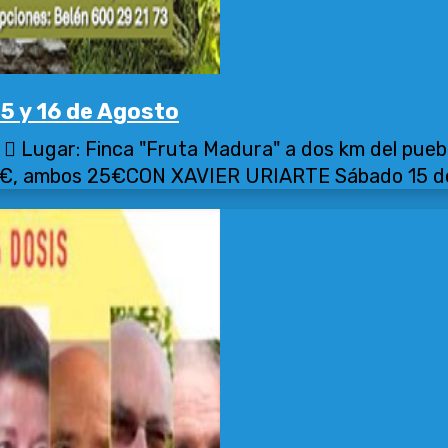
15 y 16 de Agosto
 Lugar: Finca "Fruta Madura" a dos km del puebl
15 €, ambos 25€CON XAVIER URIARTE Sábado 15 de a