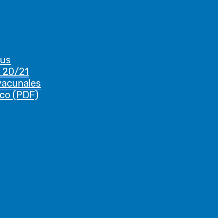
rus
 20/21
vacunales
ico (PDF)