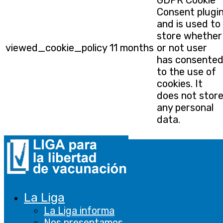
Consent plugi
and is used to
store whether
viewed_cookie_policy
11 months
or not user
has consente
to the use of
cookies. It
does not stor
any personal
data.
Funcional
Funcional
Las cookies funcionales ayudan a realizar
ciertas funcionalidades, como compartir el
La Liga
contenido del sitio web en plataformas de
La Liga informa
redes sociales, recopilar comentarios y otras
Nos presentamos