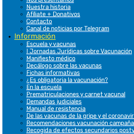
características de terceros.
Nuestra historia
De rendimiento
Afíliate + Donativos
De rendimiento
Contacto
Canal de noticias por Telegram
Las cookies de rendimiento se utilizan para
Información
comprender y analizar los índices de
Escuela y vacunas
rendimiento clave del sitio web, lo que ayuda a
I Jornadas Jurídicas sobre Vacunación
brindar una mejor experiencia de usuario a los
Manifiesto médico
visitantes.
Decálogo sobre las vacunas
Fichas informativas
Analíticas
¿Es obligatoria la vacunación?
Analíticas
En la escuela
Prematriculaciones y carnet vacunal
Las cookies analíticas se utilizan para
Demandas judiciales
comprender cómo los visitantes interactúan
Manual de resistencia
con el sitio web. Estas cookies ayudan a
De las vacunas de la gripe y el coronavi
proporcionar información sobre métricas, el
Recomendaciones vacunación campaña
número de visitantes, la tasa de rebote, la
Recogida de efectos secundarios post
fuente de tráfico, etc.