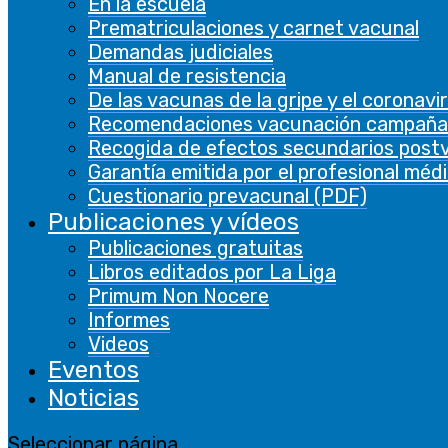
En la escuela
Prematriculaciones y carnet vacunal
Las cookies analíticas se utilizan para
Demandas judiciales
comprender cómo los visitantes interactúan
Manual de resistencia
con el sitio web. Estas cookies ayudan a
De las vacunas de la gripe y el coronavi
proporcionar información sobre métricas, el
Recomendaciones vacunación campaña
número de visitantes, la tasa de rebote, la
Recogida de efectos secundarios post
fuente de tráfico, etc.
Garantía emitida por el profesional méd
Cuestionario prevacunal (PDF)
Otras
Publicaciones y vídeos
Otras
Publicaciones gratuitas
Otras cookies no categorizadas son las que se
Libros editados por La Liga
están analizando y aún no se han clasificado en
Primum Non Nocere
una categoría.
Informes
Videos
GUARDAR Y ACEPTAR
Eventos
Noticias
Seleccionar página