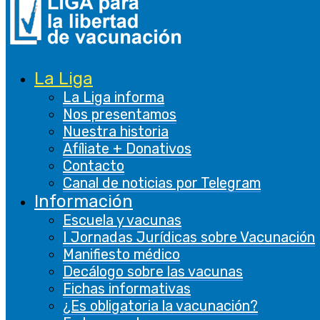
Funcional
Las cookies funcionales ayudan a realizar
ciertas funcionalidades, como compartir el
La Liga
contenido del sitio web en plataformas de
La Liga informa
redes sociales, recopilar comentarios y otras
Nos presentamos
características de terceros.
Nuestra historia
De rendimiento
Afíliate + Donativos
De rendimiento
Contacto
Canal de noticias por Telegram
Las cookies de rendimiento se utilizan para
Información
comprender y analizar los índices de
Escuela y vacunas
rendimiento clave del sitio web, lo que ayuda a
I Jornadas Jurídicas sobre Vacunación
brindar una mejor experiencia de usuario a los
Manifiesto médico
visitantes.
Decálogo sobre las vacunas
Fichas informativas
Analíticas
¿Es obligatoria la vacunación?
Analíticas