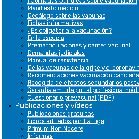
I Jornadas Jurídicas sobre Vacunación
brindar una mejor experiencia de usuario a los
Manifiesto médico
visitantes.
Decálogo sobre las vacunas
Fichas informativas
Analíticas
¿Es obligatoria la vacunación?
Analíticas
En la escuela
Prematriculaciones y carnet vacunal
Las cookies analíticas se utilizan para
Demandas judiciales
comprender cómo los visitantes interactúan
Manual de resistencia
con el sitio web. Estas cookies ayudan a
De las vacunas de la gripe y el coronavi
proporcionar información sobre métricas, el
Recomendaciones vacunación campaña
número de visitantes, la tasa de rebote, la
Recogida de efectos secundarios post
fuente de tráfico, etc.
Garantía emitida por el profesional méd
Cuestionario prevacunal (PDF)
Otras
Publicaciones y vídeos
Otras
Publicaciones gratuitas
Otras cookies no categorizadas son las que se
Libros editados por La Liga
están analizando y aún no se han clasificado en
Primum Non Nocere
una categoría.
Informes