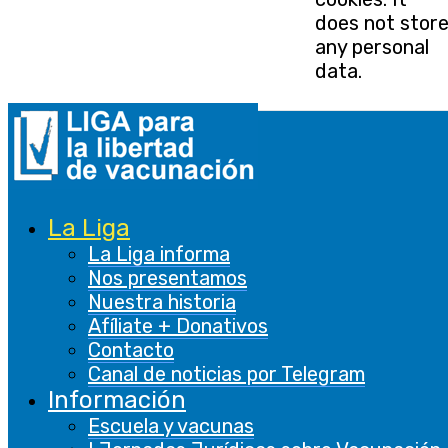
does not stor
any personal
data.
Funcional
Funcional
Las cookies funcionales ayudan a realizar
ciertas funcionalidades, como compartir el
La Liga
contenido del sitio web en plataformas de
La Liga informa
redes sociales, recopilar comentarios y otras
Nos presentamos
características de terceros.
Nuestra historia
De rendimiento
Afíliate + Donativos
De rendimiento
Contacto
Canal de noticias por Telegram
Las cookies de rendimiento se utilizan para
Información
comprender y analizar los índices de
Escuela y vacunas
rendimiento clave del sitio web, lo que ayuda a