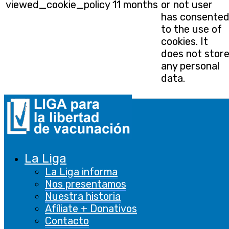
viewed_cookie_policy
11 months
or not user
has consente
to the use of
cookies. It
does not stor
any personal
data.
Funcional
Funcional
Las cookies funcionales ayudan a realizar
ciertas funcionalidades, como compartir el
La Liga
contenido del sitio web en plataformas de
La Liga informa
redes sociales, recopilar comentarios y otras
Nos presentamos
características de terceros.
Nuestra historia
De rendimiento
Afíliate + Donativos
De rendimiento
Contacto