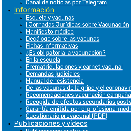
Canal de noticias por Telegram
Las cookies de rendimiento se utilizan para
Información
comprender y analizar los índices de
Escuela y vacunas
rendimiento clave del sitio web, lo que ayuda a
I Jornadas Jurídicas sobre Vacunación
brindar una mejor experiencia de usuario a los
Manifiesto médico
visitantes.
Decálogo sobre las vacunas
Fichas informativas
Analíticas
¿Es obligatoria la vacunación?
Analíticas
En la escuela
Prematriculaciones y carnet vacunal
Las cookies analíticas se utilizan para
Demandas judiciales
comprender cómo los visitantes interactúan
Manual de resistencia
con el sitio web. Estas cookies ayudan a
De las vacunas de la gripe y el coronavi
proporcionar información sobre métricas, el
Recomendaciones vacunación campaña
número de visitantes, la tasa de rebote, la
Recogida de efectos secundarios post
fuente de tráfico, etc.
Garantía emitida por el profesional méd
Cuestionario prevacunal (PDF)
Otras
Publicaciones y vídeos
Otras