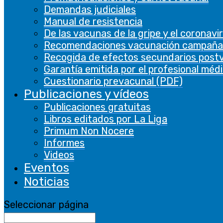
Demandas judiciales
Manual de resistencia
Primum Non Nocere 19
De las vacunas de la gripe y el coronavi
Recomendaciones vacunación campaña
Recogida de efectos secundarios post
Garantía emitida por el profesional méd
Cuestionario prevacunal (PDF)
Publicaciones y vídeos
LIGA PARA LA LIBERTAD
Publicaciones gratuitas
DE VACUNACIÓN
Libros editados por La Liga
Primum Non Nocere
Informes
N.º de inscripción en el Registro de
Videos
Asociaciones: 107.435
Eventos
Noticias
CONTACTA
Seleccionar página
Formulario de contacto