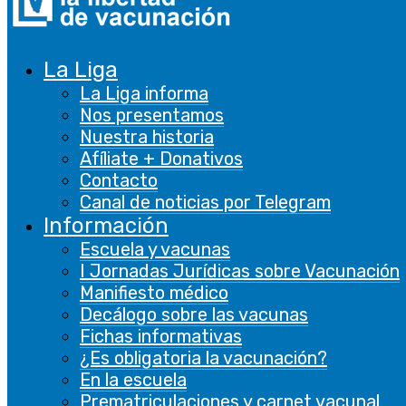
La Liga
La Liga informa
Nos presentamos
Nuestra historia
Afíliate + Donativos
Contacto
Canal de noticias por Telegram
Información
Escuela y vacunas
I Jornadas Jurídicas sobre Vacunación
Manifiesto médico
Decálogo sobre las vacunas
Fichas informativas
¿Es obligatoria la vacunación?
En la escuela
Prematriculaciones y carnet vacunal