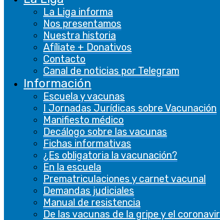
contenido del sitio web en plataformas de
La Liga informa
redes sociales, recopilar comentarios y otras
Nos presentamos
características de terceros.
Nuestra historia
Afíliate + Donativos
De rendimiento
Contacto
De rendimiento
Canal de noticias por Telegram
Las cookies de rendimiento se utilizan para
Información
comprender y analizar los índices de
Escuela y vacunas
rendimiento clave del sitio web, lo que ayuda a
I Jornadas Jurídicas sobre Vacunación
brindar una mejor experiencia de usuario a los
Manifiesto médico
visitantes.
Decálogo sobre las vacunas
Fichas informativas
Analíticas
¿Es obligatoria la vacunación?
Analíticas
En la escuela
Prematriculaciones y carnet vacunal
Las cookies analíticas se utilizan para
Demandas judiciales
comprender cómo los visitantes interactúan
Manual de resistencia
con el sitio web. Estas cookies ayudan a
De las vacunas de la gripe y el coronavi
proporcionar información sobre métricas, el