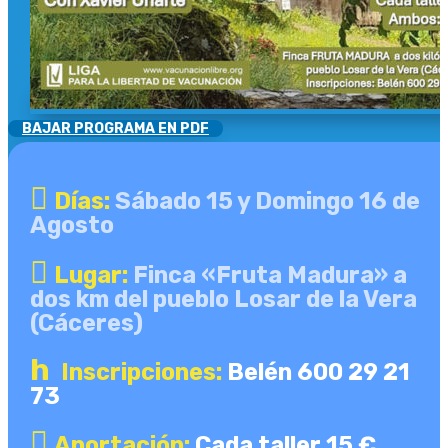
BAJAR PROGRAMA EN PDF

Días:
Sábado 15 y Domingo 16 de
Agosto

Lugar:
Finca «Fruta Madura» a
dos km del pueblo Losar de la Vera
(Cáceres)
h
Inscripciones:
Belén 600 29 21
73

Aportación:
Cada taller 15 €,