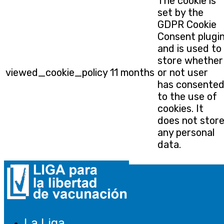
The cookie is
set by the
GDPR Cookie
Consent plugi
and is used to
store whether
viewed_cookie_policy
11 months
or not user
has consente
to the use of
cookies. It
does not stor
any personal
data.
Funcional
Funcional
Las cookies funcionales ayudan a realizar
ciertas funcionalidades, como compartir el
La Liga