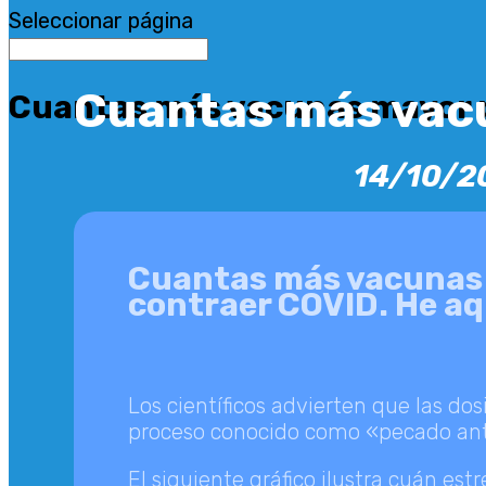
Seleccionar página
Cuantas más vacu
Cuantas más vacunas mayor p
14/10/2
Cuantas más vacunas c
contraer COVID. He aq
Los científicos advierten que las d
proceso conocido como «pecado anti
El siguiente gráfico ilustra cuán e