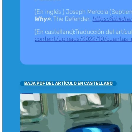
(En inglés ) Joseph Mercola (Septie
Why»
. The Defender
.
https://child
(En castellano):Traducción del artí
content/uploads/2022/10/cuantas
LLV
BAJA PDF DEL ARTÍCULO EN CASTELLANO