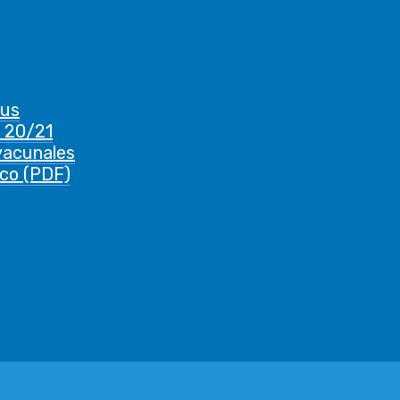
rus
 20/21
vacunales
ico (PDF)