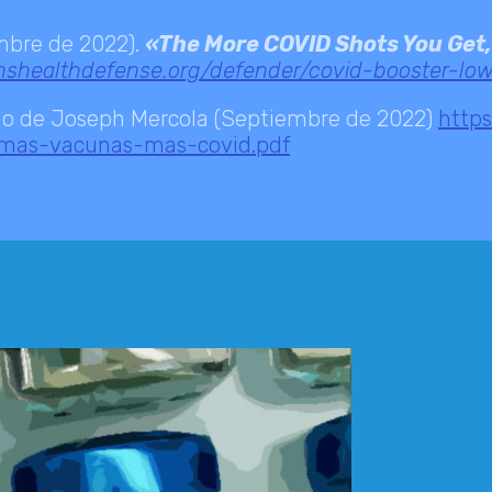
mbre de 2022).
«The More COVID Shots You Get, 
renshealthdefense.org/defender/covid-booster-lo
culo de Joseph Mercola (Septiembre de 2022)
https
-mas-vacunas-mas-covid.pdf