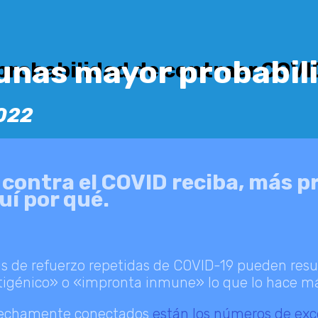
nas mayor probabili
robabilidad de contraer COVI
022
ontra el COVID reciba, más p
uí por qué.
osis de refuerzo repetidas de COVID-19 pueden res
génico» o «impronta inmune» lo que lo hace más 
strechamente conectados
están los números de exc