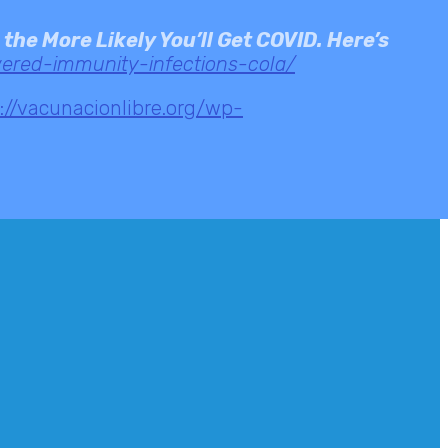
the More Likely You’ll Get COVID. Here’s
wered-immunity-infections-cola/
://vacunacionlibre.org/wp-