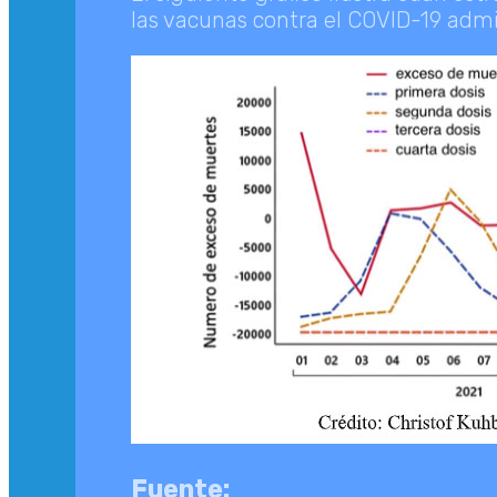
las vacunas contra el COVID-19 admi
Fuente: