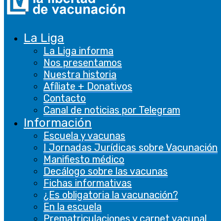
Cookie
Consent
plugin. The
La Liga
cookielawinfo-
cookie is used
La Liga informa
11 months
checbox-others
to store the
Nos presentamos
user consent
Nuestra historia
for the
Afíliate + Donativos
cookies in the
Contacto
category
Canal de noticias por Telegram
"Other.
Información
This cookie is
Escuela y vacunas
set by GDPR
I Jornadas Jurídicas sobre Vacunación
Cookie
Manifiesto médico
Consent
Decálogo sobre las vacunas
plugin. The
Fichas informativas
cookielawinfo-
cookies is
¿Es obligatoria la vacunación?
11 months
checkbox-necessary
used to store
En la escuela
the user
Prematriculaciones y carnet vacunal