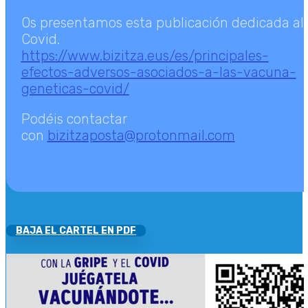
Os presentamos esta publicación dedicada al
Covid.
https://www.bizitza.eus/es/principales-
efectos-adversos-asociados-a-las-vacuna-
geneticas-covid/
Podéis contactar
con
bizitzaposta@protonmail.com
LLV
BAJA EL CARTEL EN PDF