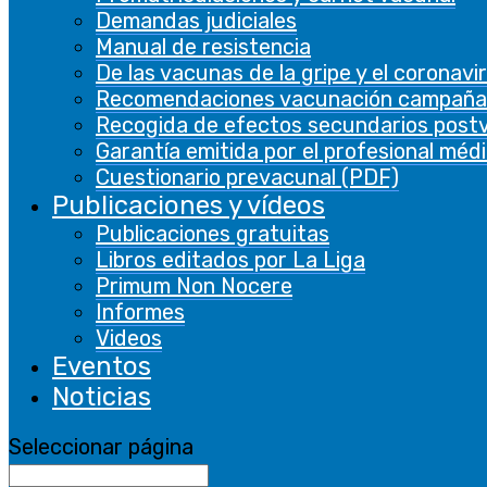
consent for
Demandas judiciales
the cookies in
Manual de resistencia
the category
De las vacunas de la gripe y el coronavi
"Necessary".
Recomendaciones vacunación campaña
This cookie is
Recogida de efectos secundarios post
set by GDPR
Garantía emitida por el profesional méd
Cookie
Cuestionario prevacunal (PDF)
Consent
Publicaciones y vídeos
plugin. The
Publicaciones gratuitas
cookielawinfo-
cookie is used
Libros editados por La Liga
checkbox-
11 months
to store the
Primum Non Nocere
performance
user consent
Informes
for the
Videos
cookies in the
Eventos
category
Noticias
"Performance"
The cookie is
Seleccionar página
set by the