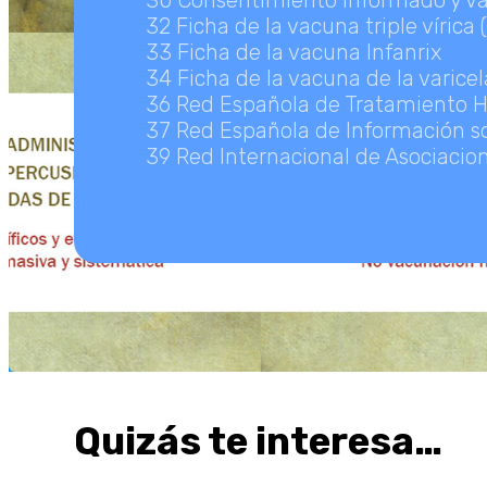
30 Consentimiento informado y vac
32 Ficha de la vacuna triple vírica 
33 Ficha de la vacuna Infanrix
34 Ficha de la vacuna de la varicel
36 Red Española de Tratamiento 
37 Red Española de Información s
39 Red Internacional de Asociacio
Quizás te interesa…