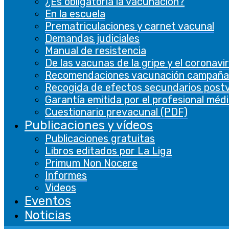
¿Es obligatoria la vacunación?
En la escuela
Prematriculaciones y carnet vacunal
Demandas judiciales
Manual de resistencia
De las vacunas de la gripe y el coronavi
Recomendaciones vacunación campaña
Recogida de efectos secundarios post
Garantía emitida por el profesional méd
Cuestionario prevacunal (PDF)
Publicaciones y vídeos
Publicaciones gratuitas
Libros editados por La Liga
Primum Non Nocere
Informes
Videos
Eventos
Noticias