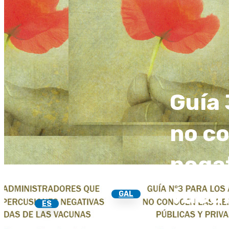
Guía 
no c
negat
vacu
GAL
ES