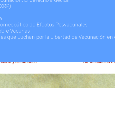
unación. El derecho a decidir
(XRP)
a
Homeopático de Efectos Posvacunales
obre Vacunas
nes que Luchan por la Libertad de Vacunación en