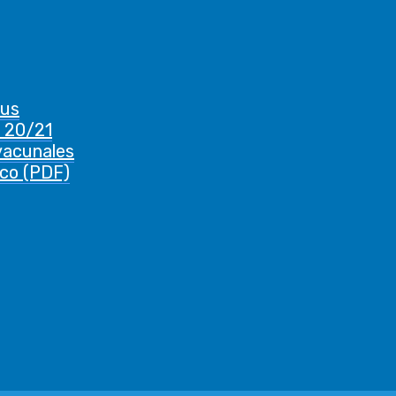
rus
 20/21
vacunales
ico (PDF)