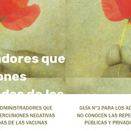
adores que
ones
adas de las