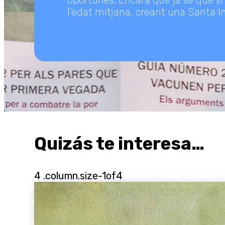
oportunes. Encara que ja sé que si
l’edat mitjana, creant una Santa In
Quizás te interesa…