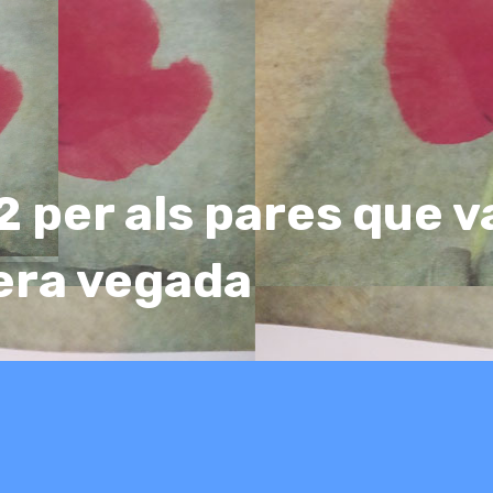
2 per als pares que 
era vegada