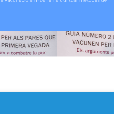
de vacunació arri-barien a utilitzar mètodes de