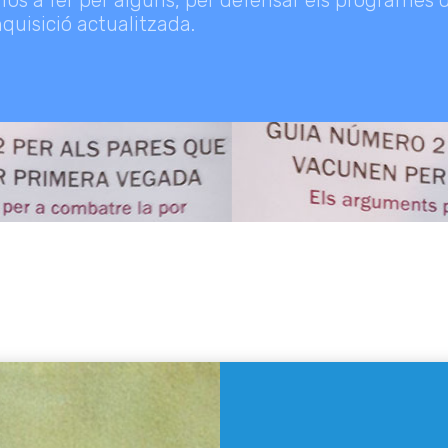
 fos a fer per alguns, per defensar els programes 
quisició actualitzada.