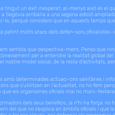
a tingut un èxit inesperat; al-menys això és el q
 a Segòvia arribaria a una segona edició ampliad
-la, perquè considero que en aquests temps que 
à patint molts atacs dels defen-sors oficialistes i
em sembla que despectiva-ment. Penso que ningú 
 coneixement per a entendre la realitat global del
 el nostre model social, de la resta d’activitats, 
cs amb determinades actuaci-ons sanitàries i inf
ons que s’utilitzen en l’actualitat, no ho fem per
 que els organismes oficials mai no mani-festaran
ormadors dels seus beneficis, ja n’hi ha força: no
m del que no s’explica en àmbits oficials i que la