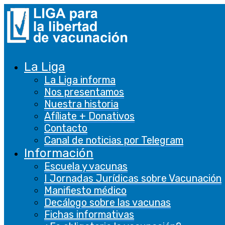
La Liga
La Liga informa
Nos presentamos
Nuestra historia
Afíliate + Donativos
Contacto
Canal de noticias por Telegram
Información
Escuela y vacunas
I Jornadas Jurídicas sobre Vacunación
Manifiesto médico
Decálogo sobre las vacunas
Fichas informativas