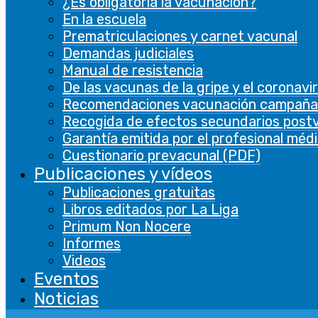
¿Es obligatoria la vacunación?
En la escuela
Prematriculaciones y carnet vacunal
Demandas judiciales
Manual de resistencia
De las vacunas de la gripe y el coronavi
Recomendaciones vacunación campaña
Recogida de efectos secundarios post
Garantía emitida por el profesional méd
Cuestionario prevacunal (PDF)
Publicaciones y vídeos
Publicaciones gratuitas
Libros editados por La Liga
Primum Non Nocere
Informes
Videos
Eventos
Noticias