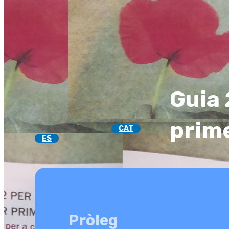
Guia 
prim
CAT
ES
Pròleg