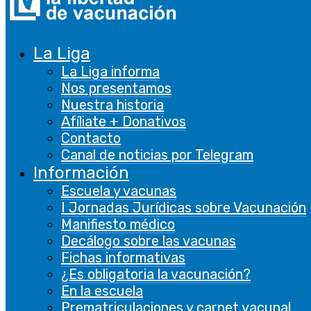
La Liga
Vacunación Libre 17
La Liga informa
Nos presentamos
Nuestra historia
Afíliate + Donativos
Contacto
Canal de noticias por Telegram
Información
Escuela y vacunas
I Jornadas Jurídicas sobre Vacunación
Manifiesto médico
Decálogo sobre las vacunas
Fichas informativas
¿Es obligatoria la vacunación?
En la escuela
Prematriculaciones y carnet vacunal