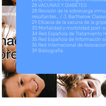
28 VACUNAS Y DIABETES
28 Revisión de la sobrecarga inmu
resultantes… / J. Barthelow Class
29 Eficacia de la vacuna de la gri
30 Mortalidad y morbilidad post-
34 Red Española de Tratamiento 
35 Red Española de Información s
36 Red Internacional de Asociacio
39 Bibliografía