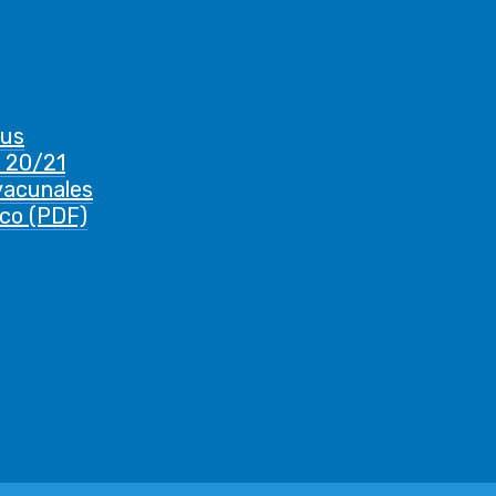
rus
 20/21
vacunales
ico (PDF)