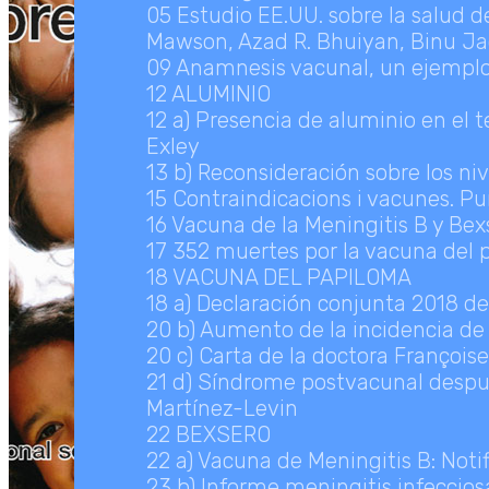
05 Estudio EE.UU. sobre la salud d
Mawson, Azad R. Bhuiyan, Binu J
09 Anamnesis vacunal, un ejemplo
12 ALUMINIO
12 a) Presencia de aluminio en el
Exley
13 b) Reconsideración sobre los n
15 Contraindicacions i vacunes. P
16 Vacuna de la Meningitis B y Bex
17 352 muertes por la vacuna del
18 VACUNA DEL PAPILOMA
18 a) Declaración conjunta 2018 de
20 b) Aumento de la incidencia de 
20 c) Carta de la doctora François
21 d) Síndrome postvacunal despué
Martínez-Levin
22 BEXSERO
22 a) Vacuna de Meningitis B: Not
23 b) Informe meningitis infeccios