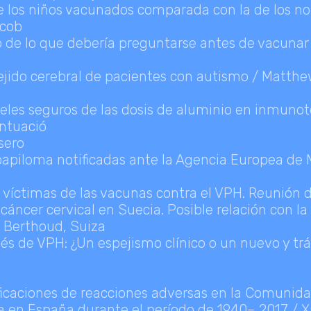
e los niños vacunados comparada con la de los no
acob
 de lo que debería preguntarse antes de vacunar
 tejido cerebral de pacientes con autismo / Matt
iveles seguros de las dosis de aluminio en inmuno
untuació
sero
 papiloma notificadas ante la Agencia Europea d
 víctimas de las vacunas contra el VPH. Reunión de
cáncer cervical en Suecia. Posible relación con l
e Berthoud, Suiza
s de VPH: ¿Un espejismo clínico o un nuevo y tr
ificaciones de reacciones adversas en la Comunid
a en España durante el período de 1940– 2017 / X