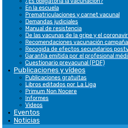
¿Es obligatoria la vacunación?
En la escuela
Prematriculaciones y carnet vacunal
Demandas judiciales
Manual de resistencia
De las vacunas de la gripe y el coronavi
Recomendaciones vacunación campaña
Recogida de efectos secundarios post
Garantía emitida por el profesional méd
Cuestionario prevacunal (PDF)
Publicaciones y vídeos
Publicaciones gratuitas
Libros editados por La Liga
Primum Non Nocere
Informes
Videos
Eventos
Noticias