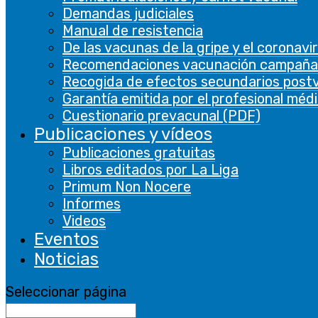
Demandas judiciales
category
Manual de resistencia
"Analytics".
De las vacunas de la gripe y el coronavi
The cookie is
Recomendaciones vacunación campaña
set by GDPR
Recogida de efectos secundarios post
cookie
Garantía emitida por el profesional méd
consent to
Cuestionario prevacunal (PDF)
cookielawinfo-
record the
11 months
Publicaciones y vídeos
checbox-functional
user consent
Publicaciones gratuitas
for the
Libros editados por La Liga
cookies in the
Primum Non Nocere
category
Informes
"Functional".
Videos
This cookie is
Eventos
set by GDPR
Noticias
Cookie
Consent
Seleccionar página
plugin. The
cookielawinfo-
cookie is used
11 months