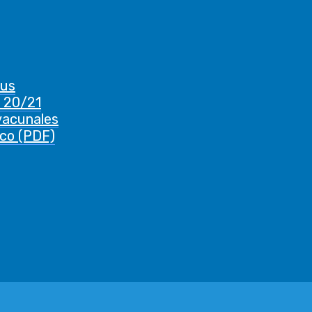
rus
 20/21
vacunales
ico (PDF)