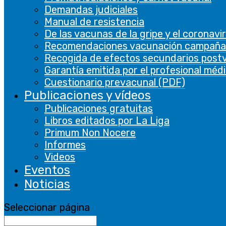
cookielawinfo-
record the
Demandas judiciales
11 months
checbox-functional
user consent
Manual de resistencia
for the
De las vacunas de la gripe y el coronavi
cookies in the
Recomendaciones vacunación campaña
category
Recogida de efectos secundarios post
"Functional".
Garantía emitida por el profesional méd
Cuestionario prevacunal (PDF)
This cookie is
Publicaciones y vídeos
set by GDPR
Cookie
Publicaciones gratuitas
Consent
Libros editados por La Liga
plugin. The
Primum Non Nocere
cookielawinfo-
cookie is used
Informes
11 months
checbox-others
to store the
Videos
user consent
Eventos
for the
Noticias
cookies in the
category
Seleccionar página
"Other.