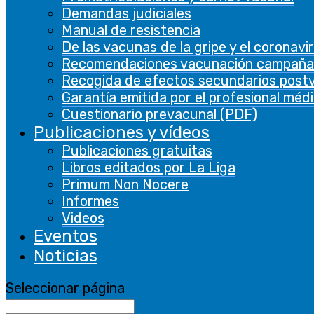
Seguir
Demandas judiciales
Manual de resistencia
En esta página web usamos cookies propias y
De las vacunas de la gripe y el coronavi
de terceros para recopilar información que
Recomendaciones vacunación campaña
ayuda a optimizar su visita y nos permite
Recogida de efectos secundarios post
ofrecerle una mejor experiencia. No se
Garantía emitida por el profesional méd
utilizarán las cookies para recoger información
Cuestionario prevacunal (PDF)
de carácter personal. Encontrará más
Publicaciones y vídeos
información en nuestra
Política de Cookies
.
Publicaciones gratuitas
Clickando sobre el botón “ACEPTO”, consiente
Libros editados por La Liga
el uso de TODAS las cookies. También puede
Primum Non Nocere
cambiar su configuración siempre que lo desee.
Informes
CONFIGURACIÓN DE COOKIES
ACEPTO
Videos
Eventos
Noticias
Seleccionar página
Cerrar