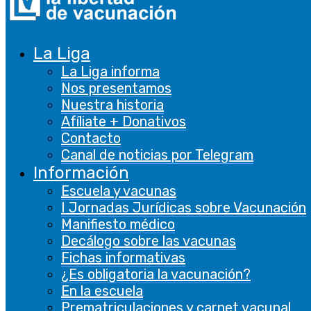
Asociaciones: 107.435
CONTACTA
La Liga
La Liga informa
Formulario de contacto
Nos presentamos
Nuestra historia
Afíliate + Donativos
Contacto
LEGAL
Canal de noticias por Telegram
Información
Escuela y vacunas
Aviso legal
I Jornadas Jurídicas sobre Vacunación
Manifiesto médico
Política privacidad
Decálogo sobre las vacunas
Fichas informativas
Política de cookies
¿Es obligatoria la vacunación?
En la escuela
Seguir
Prematriculaciones y carnet vacunal