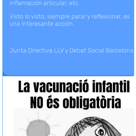
inflamación articular, etc.
Visto lo visto, siempre parar y reflexionar, es
una interesante acción.
Junta Directiva LLV y Debat Social Barcelona
LLV