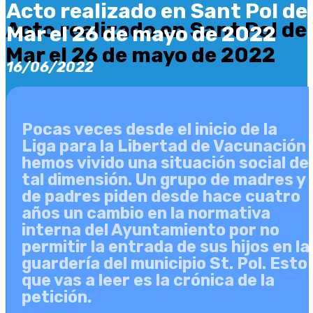
Acto realizado en Sant Pol de
Acto realizado en Sant Pol de
Mar el 26 de mayo de 2022
Mar el 26 de mayo de 2022
16/06/2022
Pocas veces desde el inicio de la
Liga para la Libertad de Vacunación
hemos vivido una situación social de
tal dimensión. Un grupo de madres y
de padres piden desde hace cuatro
años un cambio en la normativa
interna del Ayuntamiento por no
permitir la entrada de sus hijos en la
guardería del municipio St. Pol. Esto
que vas a leer es la crónica de la
petición.