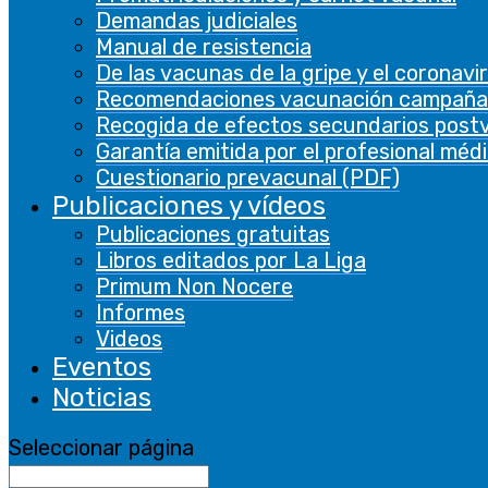
Demandas judiciales
Manual de resistencia
De las vacunas de la gripe y el coronavi
LEGAL
Recomendaciones vacunación campaña
Recogida de efectos secundarios post
Aviso legal
Garantía emitida por el profesional méd
Cuestionario prevacunal (PDF)
Política privacidad
Publicaciones y vídeos
Publicaciones gratuitas
Política de cookies
Libros editados por La Liga
Primum Non Nocere
Seguir
Informes
Seguir
Videos
Eventos
En esta página web usamos cookies propias y
Noticias
de terceros para recopilar información que
ayuda a optimizar su visita y nos permite
Seleccionar página
ofrecerle una mejor experiencia. No se
utilizarán las cookies para recoger información