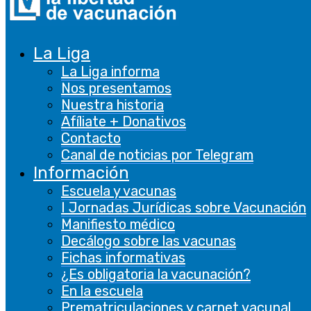
Subscríbete utilizando el siguiente enlace o
escanea el código QR con tu móvil...
La Liga
La Liga informa
Nos presentamos
Nuestra historia
Afíliate + Donativos
LIGA PARA LA LIBERTAD
Contacto
DE VACUNACIÓN
Canal de noticias por Telegram
Información
Escuela y vacunas
N.º de inscripción en el Registro de
I Jornadas Jurídicas sobre Vacunación
Asociaciones: 107.435
Manifiesto médico
Decálogo sobre las vacunas
CONTACTA
Fichas informativas
¿Es obligatoria la vacunación?
En la escuela
Formulario de contacto
Prematriculaciones y carnet vacunal