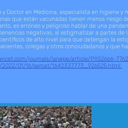
o y Doctor en Medicina, especialista en higiene y
sonas que están vacunadas tienen menos riesgo d
tanto, es erróneo y peligroso hablar de una pan
encias negativas, al estigmatizar a partes de la 
ientíficos de alto nivel para que detengan la es
acientes, colegas y otros conciudadanos y que hag
ancet.com/journals/lanepe/article/PIIS2666-7762
a/2022/01/16/sercat/1642337773_926525.html