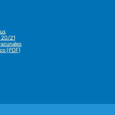
rus
 20/21
vacunales
ico (PDF)