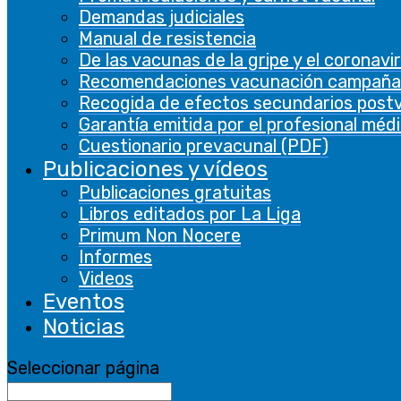
Demandas judiciales
Necesarias
Manual de resistencia
Necesarias
De las vacunas de la gripe y el coronavi
Siempre activado
Recomendaciones vacunación campaña
Recogida de efectos secundarios post
Las cookies necesarias son absolutamente
Garantía emitida por el profesional méd
esenciales para que el sitio web funcione
Cuestionario prevacunal (PDF)
correctamente. Estas cookies garantizan
Publicaciones y vídeos
funcionalidades básicas y características de
Publicaciones gratuitas
seguridad del sitio web, de forma anónima.
Libros editados por La Liga
Primum Non Nocere
Cookie
Duración
Descripción
Informes
This cookie is
Videos
set by GDPR
Eventos
Cookie
Noticias
Consent
plugin. The
Seleccionar página
cookielawinfo-
cookie is used
11 months
checbox-analytics
to store the