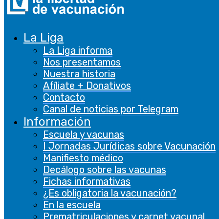
ayuda a optimizar su visita y nos permite
ofrecerle una mejor experiencia. No se
utilizarán las cookies para recoger información
de carácter personal. Encontrará más
La Liga
información en nuestra
Política de Cookies
.
La Liga informa
Clickando sobre el botón “ACEPTO”, consiente
Nos presentamos
el uso de TODAS las cookies. También puede
Nuestra historia
cambiar su configuración siempre que lo desee.
Afíliate + Donativos
CONFIGURACIÓN DE COOKIES
ACEPTO
Contacto
Canal de noticias por Telegram
Información
Escuela y vacunas
I Jornadas Jurídicas sobre Vacunación
Manifiesto médico
Decálogo sobre las vacunas
Cerrar
Fichas informativas
Privacy Overview
¿Es obligatoria la vacunación?
En la escuela
Prematriculaciones y carnet vacunal
Este sitio web utiliza cookies para 