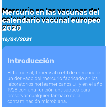
Mercurio en las vacunas del
Mercurio en las vacunas del
calendario vacunal europeo
calendario vacunal europeo
2020
2020
16/04/2021
Introducción
El tiomersal, timerosal o etil de mercurio es
un derivado del mercurio fabricado en los
laboratorios norteamericanos Lilly en el año
1928 con una función antiséptica para
preservar cualquier fármaco de la
contaminación microbiana.