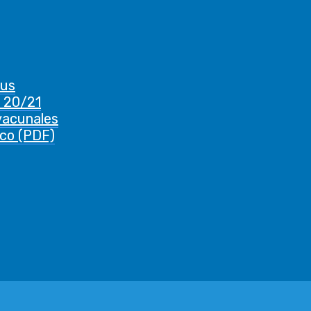
rus
 20/21
vacunales
ico (PDF)