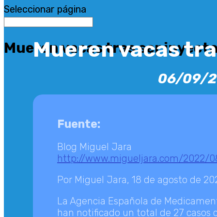
Seleccionar página
Mueren vacas tra
Mueren vacas tras ser inyect
06/09/
Fuente:
Blog Miguel Jara
http://www.migueljara.com/2022/08
Por Miguel Jara, 18 de agosto de 20
La Agencia Española de Medicamento
han notificado un total de 27 casos c