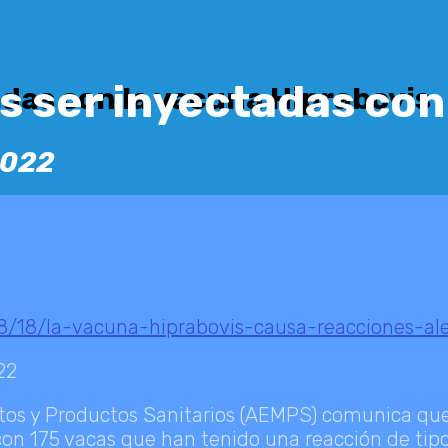
s ser inyectadas con
adas con la vacuna Hiprabovis
2022
/18/la-vacuna-hiprabovis-causa-reacciones-al
22
s y Productos Sanitarios (AEMPS) comunica que e
on 175 vacas que han tenido una reacción de tipo a