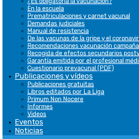
¿Es obligatoria la vacunación?
En la escuela
Prematriculaciones y carnet vacunal
Demandas judiciales
Manual de resistencia
De las vacunas de la gripe y el coronavi
Recomendaciones vacunación campaña
Recogida de efectos secundarios post
Garantía emitida por el profesional méd
Cuestionario prevacunal (PDF)
Publicaciones y vídeos
Publicaciones gratuitas
Libros editados por La Liga
Primum Non Nocere
Informes
Videos
Eventos
Noticias