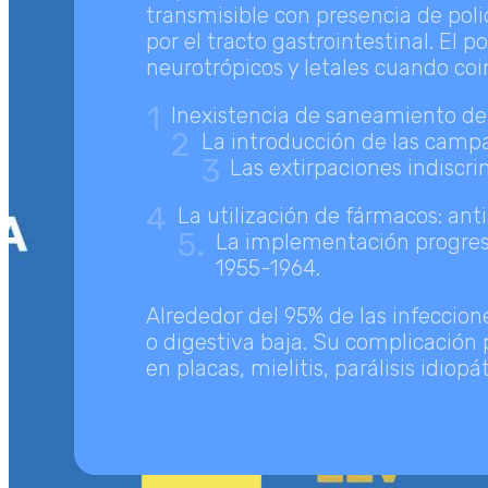
transmisible con presencia de poli
por el tracto gastrointestinal. El p
neurotrópicos y letales cuando coi
1
Inexistencia de saneamiento de 
2
La introducción de las campañ
3
Las extirpaciones indiscr
4
La utilización de fármacos: anti
5.
La implementación progresi
1955-1964.
Alrededor del 95% de las infeccion
o digestiva baja. Su complicación
en placas, mielitis, parálisis idiopát