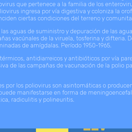
ovirus que pertenece a la familia de los enterovi
oliovirus ingresa por vía digestiva y coloniza la or
nciden ciertas condiciones del terreno y comunita
las aguas de suministro y depuración de las agua
as vacúnales de la viruela, tosferina y difteria. 
iminadas de amígdalas. Período 1950-1965.
térmicos, antidiarreicos y antibióticos por vía pa
va de las campañas de vacunación de la polio par
es por los poliovirus son asintomáticas o produce
 puede manifestarse en forma de meningoencefalit
ica, radiculitis y polineuritis.