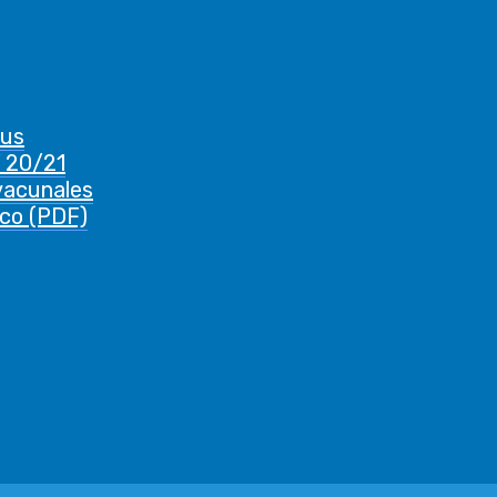
rus
 20/21
vacunales
ico (PDF)