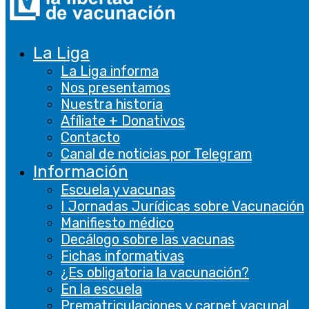
La Liga
La Liga informa
Nos presentamos
Nuestra historia
Afíliate + Donativos
Contacto
Canal de noticias por Telegram
Información
Escuela y vacunas
I Jornadas Jurídicas sobre Vacunación
Manifiesto médico
Decálogo sobre las vacunas
Fichas informativas
¿Es obligatoria la vacunación?
En la escuela
Prematriculaciones y carnet vacunal