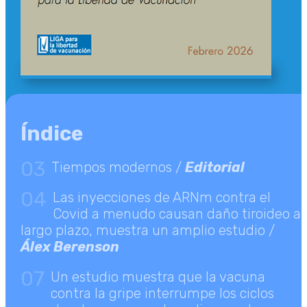
Índice
03
Tiempos modernos /
Editorial
04
Las inyecciones de ARNm contra el
Covid a menudo causan daño tiroideo a
largo plazo, muestra un amplio estudio /
Álex Berenson
07
Un estudio muestra que la vacuna
contra la gripe interrumpe los ciclos