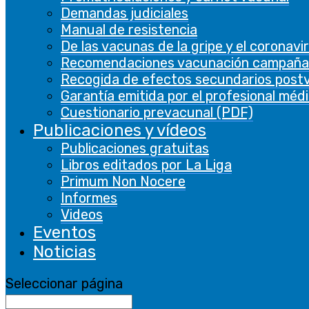
Demandas judiciales
Manual de resistencia
De las vacunas de la gripe y el coronavi
Recomendaciones vacunación campaña
Recogida de efectos secundarios post
Garantía emitida por el profesional méd
Cuestionario prevacunal (PDF)
Publicaciones y vídeos
Publicaciones gratuitas
Primum Non Nocere 09
Libros editados por La Liga
Primum Non Nocere
Informes
Videos
Eventos
Noticias
Seleccionar página