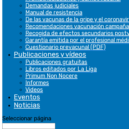
Demandas judiciales
Las cookies necesarias son absolutamente
Manual de resistencia
esenciales para que el sitio web funcione
De las vacunas de la gripe y el coronavi
correctamente. Estas cookies garantizan
Recomendaciones vacunación campaña
funcionalidades básicas y características de
Recogida de efectos secundarios post
seguridad del sitio web, de forma anónima.
Garantía emitida por el profesional méd
Cuestionario prevacunal (PDF)
Cookie
Duración
Descripción
Publicaciones y vídeos
This cookie is
Publicaciones gratuitas
set by GDPR
Libros editados por La Liga
Cookie
Primum Non Nocere
Consent
Informes
plugin. The
Videos
cookielawinfo-
cookie is used
11 months
Eventos
checbox-analytics
to store the
user consent
Noticias
for the
cookies in the
Seleccionar página
category