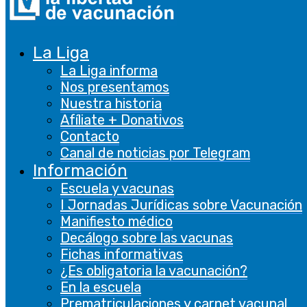
Clickando sobre el botón “ACEPTO”, consiente
el uso de TODAS las cookies. También puede
cambiar su configuración siempre que lo desee.
La Liga
CONFIGURACIÓN DE COOKIES
ACEPTO
La Liga informa
Nos presentamos
Nuestra historia
Afíliate + Donativos
Contacto
Canal de noticias por Telegram
Cerrar
Información
Escuela y vacunas
Privacy Overview
I Jornadas Jurídicas sobre Vacunación
Manifiesto médico
Este sitio web utiliza cookies para 
Decálogo sobre las vacunas
Fichas informativas
Necesarias
¿Es obligatoria la vacunación?
Necesarias
En la escuela
Siempre activado
Prematriculaciones y carnet vacunal