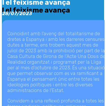
I el feixisme avança
I el feixisme avança
28/07/2023
Coincidint amb l’avenç del totalitarisme de
dretes a Espanya i amb les darreres censures
dutes a terme, ens trobem aquest mes de
juliol de 2023 amb la prohibició per part de la
Casa Cultura de Girona de l’Acte Una Dosis de
Realidad organitzat i programat per la Lliga
per al mes d’octubre de 2023. És una situació
que permet observar com es va ramificant a
Espanya el pensament únic entre totes les
ideologies polítiques i entre les diverses
administracions de l’Estat.
Convidem a una reflexió profunda a totes les