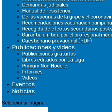
the user
Demandas judiciales
consent for
Manual de resistencia
the cookies in
De las vacunas de la gripe y el coronavi
the category
Recomendaciones vacunación campaña
"Necessary".
Recogida de efectos secundarios post
This cookie is
Garantía emitida por el profesional méd
set by GDPR
Cuestionario prevacunal (PDF)
Cookie
Publicaciones y vídeos
Consent
Publicaciones gratuitas
plugin. The
cookielawinfo-
Libros editados por La Liga
cookie is used
checkbox-
11 months
Primum Non Nocere
to store the
performance
Informes
user consent
Videos
for the
Eventos
cookies in the
Noticias
category
"Performance"
Seleccionar página
The cookie is
set by the