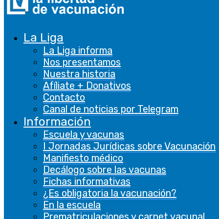
Cerrar
La Liga
Privacy Overview
La Liga informa
Nos presentamos
Este sitio web utiliza cookies para 
Nuestra historia
Afíliate + Donativos
Necesarias
Contacto
Necesarias
Canal de noticias por Telegram
Siempre activado
Información
Las cookies necesarias son absolutamente
Escuela y vacunas
esenciales para que el sitio web funcione
I Jornadas Jurídicas sobre Vacunación
correctamente. Estas cookies garantizan
Manifiesto médico
funcionalidades básicas y características de
Decálogo sobre las vacunas
seguridad del sitio web, de forma anónima.
Fichas informativas
¿Es obligatoria la vacunación?
Cookie
Duración
Descripción
En la escuela
This cookie is
Prematriculaciones y carnet vacunal