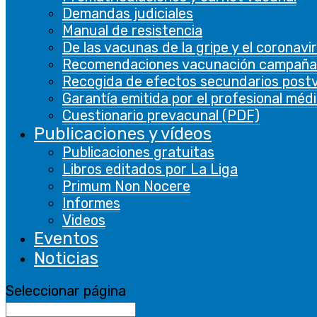
set by GDPR
Demandas judiciales
Cookie
Manual de resistencia
Consent
De las vacunas de la gripe y el coronavi
plugin. The
Recomendaciones vacunación campaña
cookielawinfo-
cookie is used
Recogida de efectos secundarios post
11 months
checbox-analytics
to store the
Garantía emitida por el profesional méd
user consent
Cuestionario prevacunal (PDF)
for the
Publicaciones y vídeos
cookies in the
Publicaciones gratuitas
category
Libros editados por La Liga
"Analytics".
Primum Non Nocere
The cookie is
Informes
set by GDPR
Videos
cookie
Eventos
consent to
Noticias
cookielawinfo-
record the
11 months
checbox-functional
user consent
Seleccionar página
for the