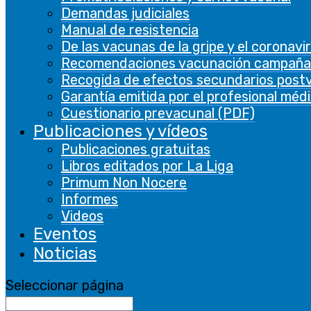
Demandas judiciales
The cookie is
Manual de resistencia
set by GDPR
De las vacunas de la gripe y el coronavi
cookie
Recomendaciones vacunación campaña
consent to
Recogida de efectos secundarios post
cookielawinfo-
record the
11 months
Garantía emitida por el profesional méd
checbox-functional
user consent
Cuestionario prevacunal (PDF)
for the
Publicaciones y vídeos
cookies in the
category
Publicaciones gratuitas
"Functional".
Libros editados por La Liga
Primum Non Nocere
This cookie is
Informes
set by GDPR
Videos
Cookie
Eventos
Consent
plugin. The
Noticias
cookielawinfo-
cookie is used
11 months
checbox-others
to store the
Seleccionar página
user consent