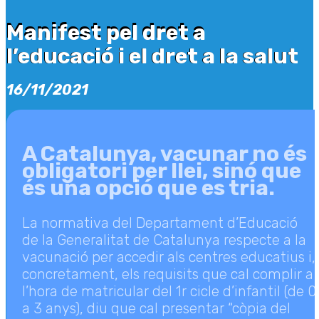
Manifest pel dret a
Manifest pel dret a
l’educació i el dret a la salut
l’educació i el dret a la salut
16/11/2021
A Catalunya, vacunar no és
obligatori per llei, sinó que
és una opció que es tria.
La normativa del Departament d’Educació
de la Generalitat de Catalunya respecte a la
vacunació per accedir als centres educatius i,
concretament, els requisits que cal complir a
l’hora de matricular del 1r cicle d’infantil (de 0
a 3 anys), diu que cal presentar “còpia del