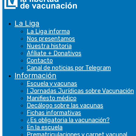
La Liga
La Liga informa
Nos presentamos
Nuestra historia
Afíliate + Donativos
Contacto
Canal de noticias por Telegram
Información
Escuela y vacunas
I Jornadas Jurídicas sobre Vacunación
Manifiesto médico
Decálogo sobre las vacunas
Fichas informativas
¿Es obligatoria la vacunación?
En la escuela
Prematriculaciones y carnet vacunal