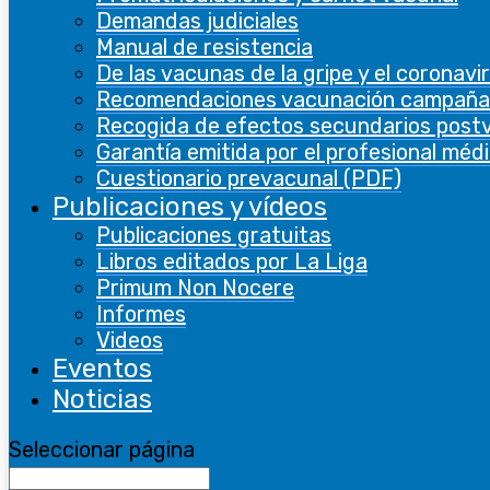
Demandas judiciales
Manual de resistencia
De las vacunas de la gripe y el coronavi
Recomendaciones vacunación campaña
Recogida de efectos secundarios post
Garantía emitida por el profesional méd
Cuestionario prevacunal (PDF)
Publicaciones y vídeos
Video: Una dosis de realidad,
Publicaciones gratuitas
entrevista a LLuís Botinas
Libros editados por La Liga
Primum Non Nocere
Informes
Videos
Eventos
Noticias
Seleccionar página