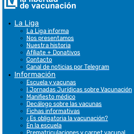
La Liga
La Liga informa
Nos presentamos
Nuestra historia
Afíliate + Donativos
Contacto
Canal de noticias por Telegram
Información
Escuela y vacunas
Video: Una dosis de realidad, trailer
I Jornadas Jurídicas sobre Vacunación
Manifiesto médico
documental
Decálogo sobre las vacunas
Fichas informativas
¿Es obligatoria la vacunación?
En la escuela
Prematriculaciones y carnet vacunal