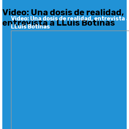
Video: Una dosis de realidad,
Video: Una dosis de realidad, entrevista 
entrevista a LLuís Botinas
LLuís Botinas