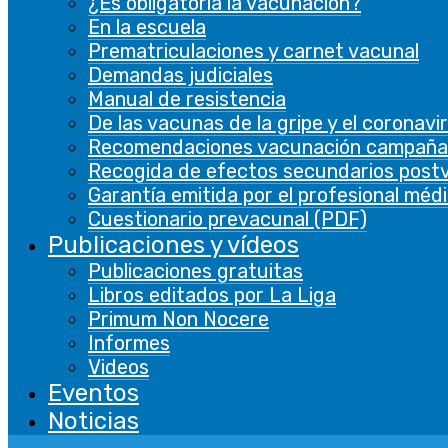
¿Es obligatoria la vacunación?
En la escuela
Prematriculaciones y carnet vacunal
Demandas judiciales
Manual de resistencia
De las vacunas de la gripe y el coronavi
Recomendaciones vacunación campaña
Recogida de efectos secundarios post
Garantía emitida por el profesional méd
Cuestionario prevacunal (PDF)
Publicaciones y vídeos
Publicaciones gratuitas
Libros editados por La Liga
Primum Non Nocere
Informes
Videos
Eventos
Noticias