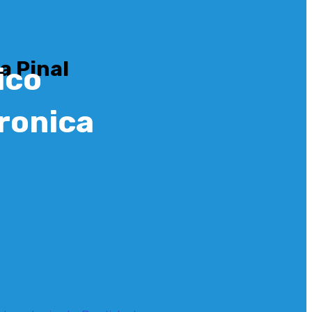
a Pinal
ico
eronica