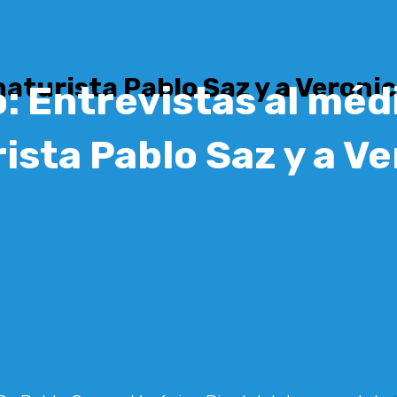
naturista Pablo Saz y a Veronic
: Entrevistas al méd
ista Pablo Saz y a V