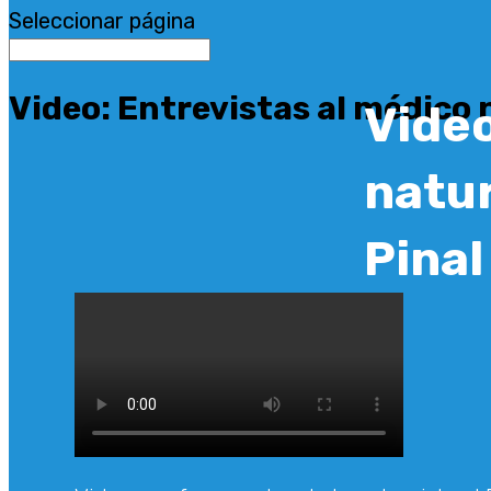
Seleccionar página
Video: Entrevistas al médico 
Video
natur
Pinal