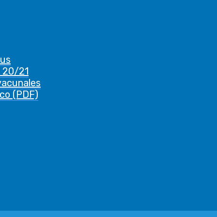
rus
 20/21
vacunales
ico (PDF)