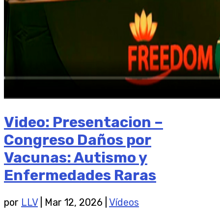
Video: Presentacion –
Congreso Daños por
Vacunas: Autismo y
Enfermedades Raras
por
LLV
|
Mar 12, 2026
|
Vídeos