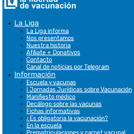
LIGA PARA LA LIBERTAD
DE VACUNACIÓN
La Liga
La Liga informa
Nos presentamos
N.º de inscripción en el Registro de
Nuestra historia
Asociaciones: 107.435
Afíliate + Donativos
Contacto
CONTACTA
Canal de noticias por Telegram
Información
Formulario de contacto
Escuela y vacunas
I Jornadas Jurídicas sobre Vacunación
Manifiesto médico
Decálogo sobre las vacunas
LEGAL
Fichas informativas
¿Es obligatoria la vacunación?
En la escuela
Aviso legal
Prematriculaciones y carnet vacunal