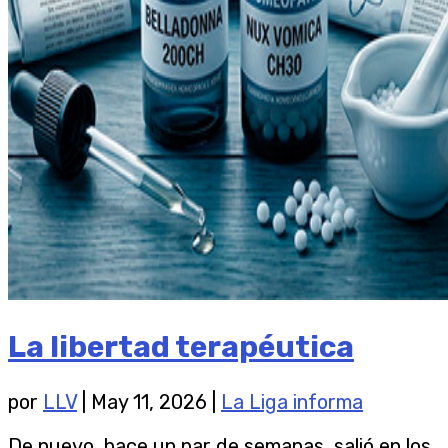
La libertad terapéutica
por
LLV
|
May 11, 2026
|
La Liga informa
De nuevo, hace un par de semanas, salió en los