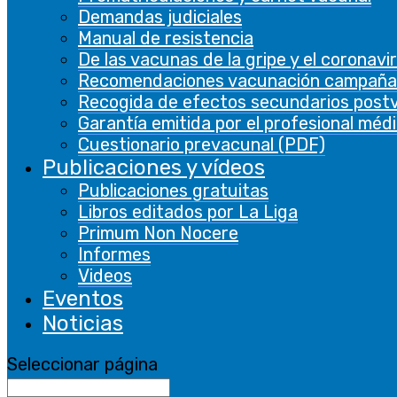
Consent
Demandas judiciales
plugin. The
Manual de resistencia
cookielawinfo-
cookie is used
De las vacunas de la gripe y el coronavi
11 months
checbox-others
to store the
Recomendaciones vacunación campaña
user consent
Recogida de efectos secundarios post
for the
Garantía emitida por el profesional méd
cookies in the
Cuestionario prevacunal (PDF)
category
Publicaciones y vídeos
"Other.
Publicaciones gratuitas
This cookie is
Libros editados por La Liga
set by GDPR
Primum Non Nocere
Cookie
Informes
Consent
Videos
plugin. The
Eventos
cookielawinfo-
cookies is
11 months
Noticias
checkbox-necessary
used to store
the user
Seleccionar página
consent for
the cookies in