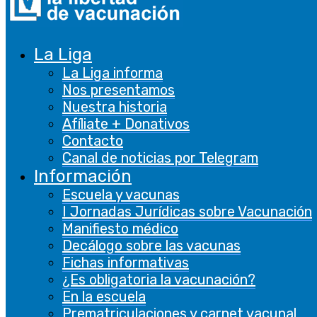
user consent
for the
cookies in the
La Liga
category
La Liga informa
"Analytics".
Nos presentamos
The cookie is
Nuestra historia
set by GDPR
Afíliate + Donativos
cookie
Contacto
consent to
Canal de noticias por Telegram
cookielawinfo-
record the
Información
11 months
checbox-functional
user consent
Escuela y vacunas
for the
I Jornadas Jurídicas sobre Vacunación
cookies in the
Manifiesto médico
category
Decálogo sobre las vacunas
"Functional".
Fichas informativas
This cookie is
¿Es obligatoria la vacunación?
set by GDPR
En la escuela
Cookie
Prematriculaciones y carnet vacunal