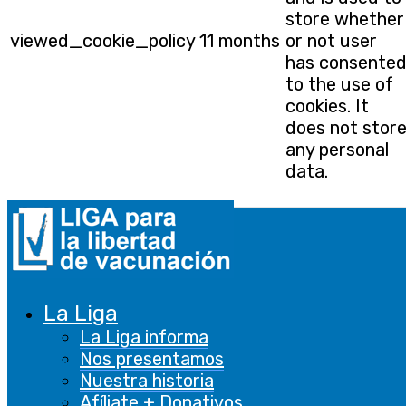
store whether
viewed_cookie_policy
11 months
or not user
has consente
to the use of
cookies. It
does not stor
any personal
data.
Funcional
Funcional
Las cookies funcionales ayudan a realizar
ciertas funcionalidades, como compartir el
La Liga
contenido del sitio web en plataformas de
La Liga informa
redes sociales, recopilar comentarios y otras
Nos presentamos
características de terceros.
Nuestra historia
Afíliate + Donativos
De rendimiento