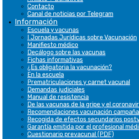
Contacto
De rendimiento
Canal de noticias por Telegram
Las cookies de rendimiento se utilizan para
Información
comprender y analizar los índices de
Escuela y vacunas
rendimiento clave del sitio web, lo que ayuda a
I Jornadas Jurídicas sobre Vacunación
brindar una mejor experiencia de usuario a los
Manifiesto médico
visitantes.
Decálogo sobre las vacunas
Fichas informativas
Analíticas
¿Es obligatoria la vacunación?
Analíticas
En la escuela
Prematriculaciones y carnet vacunal
Las cookies analíticas se utilizan para
Demandas judiciales
comprender cómo los visitantes interactúan
Manual de resistencia
con el sitio web. Estas cookies ayudan a
De las vacunas de la gripe y el coronavi
proporcionar información sobre métricas, el
Recomendaciones vacunación campaña
número de visitantes, la tasa de rebote, la
Recogida de efectos secundarios post
fuente de tráfico, etc.
Garantía emitida por el profesional méd
Cuestionario prevacunal (PDF)
Otras