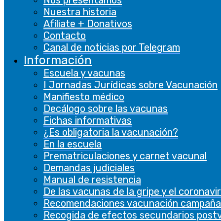
Nos presentamos
características de terceros.
Nuestra historia
Afíliate + Donativos
De rendimiento
Contacto
De rendimiento
Canal de noticias por Telegram
Las cookies de rendimiento se utilizan para
Información
comprender y analizar los índices de
Escuela y vacunas
rendimiento clave del sitio web, lo que ayuda a
I Jornadas Jurídicas sobre Vacunación
brindar una mejor experiencia de usuario a los
Manifiesto médico
visitantes.
Decálogo sobre las vacunas
Fichas informativas
Analíticas
¿Es obligatoria la vacunación?
Analíticas
En la escuela
Prematriculaciones y carnet vacunal
Las cookies analíticas se utilizan para
Demandas judiciales
comprender cómo los visitantes interactúan
Manual de resistencia
con el sitio web. Estas cookies ayudan a
De las vacunas de la gripe y el coronavi
proporcionar información sobre métricas, el
Recomendaciones vacunación campaña
número de visitantes, la tasa de rebote, la
Recogida de efectos secundarios post
fuente de tráfico, etc.