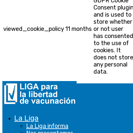
GDPR Cookie
Consent plugi
and is used to
store whether
viewed_cookie_policy
11 months
or not user
has consente
to the use of
cookies. It
does not stor
any personal
data.
Funcional
Funcional
Las cookies funcionales ayudan a realizar
ciertas funcionalidades, como compartir el
La Liga
contenido del sitio web en plataformas de
La Liga informa
redes sociales, recopilar comentarios y otras