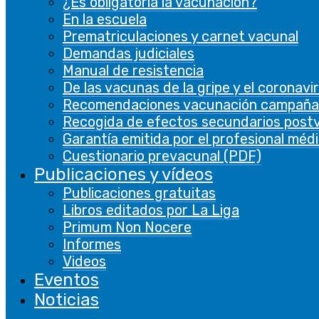
¿Es obligatoria la vacunación?
En la escuela
Prematriculaciones y carnet vacunal
Demandas judiciales
Manual de resistencia
De las vacunas de la gripe y el coronavi
Recomendaciones vacunación campaña
Recogida de efectos secundarios post
Garantía emitida por el profesional méd
Cuestionario prevacunal (PDF)
Publicaciones y vídeos
Publicaciones gratuitas
Libros editados por La Liga
Primum Non Nocere
Informes
Videos
Eventos
Noticias