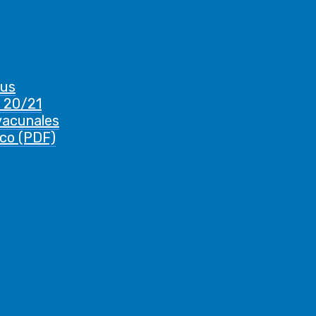
rus
 20/21
vacunales
ico (PDF)