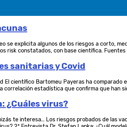
vacunas
 se explicita algunos de los riesgos a corto, med
s risk constatados, con base científica. Fuentes d
s sanitarias y Covid
 El científico Bartomeu Payeras ha comparado el n
a correlación estadística que confirma que han sido
a: ¿Cuáles virus?
Quizás te interesa… Los riesgos probados de las v
virus? 2ª Entrevista Dr. Stefan Lanka: ¿Cuál model