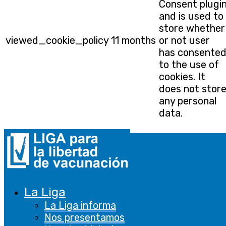
Consent plugi
and is used to
store whether
viewed_cookie_policy
11 months
or not user
has consente
to the use of
cookies. It
does not stor
any personal
data.
Funcional
Funcional
Las cookies funcionales ayudan a realizar
ciertas funcionalidades, como compartir el
La Liga
contenido del sitio web en plataformas de
La Liga informa
redes sociales, recopilar comentarios y otras
Nos presentamos
características de terceros.