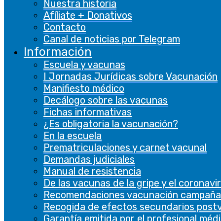
Nuestra historia
De rendimiento
Afíliate + Donativos
De rendimiento
Contacto
Canal de noticias por Telegram
Las cookies de rendimiento se utilizan para
Información
comprender y analizar los índices de
Escuela y vacunas
rendimiento clave del sitio web, lo que ayuda a
I Jornadas Jurídicas sobre Vacunación
brindar una mejor experiencia de usuario a los
Manifiesto médico
visitantes.
Decálogo sobre las vacunas
Fichas informativas
Analíticas
¿Es obligatoria la vacunación?
Analíticas
En la escuela
Prematriculaciones y carnet vacunal
Las cookies analíticas se utilizan para
Demandas judiciales
comprender cómo los visitantes interactúan
Manual de resistencia
con el sitio web. Estas cookies ayudan a
De las vacunas de la gripe y el coronavi
proporcionar información sobre métricas, el
Recomendaciones vacunación campaña
número de visitantes, la tasa de rebote, la
Recogida de efectos secundarios post
fuente de tráfico, etc.
Garantía emitida por el profesional méd