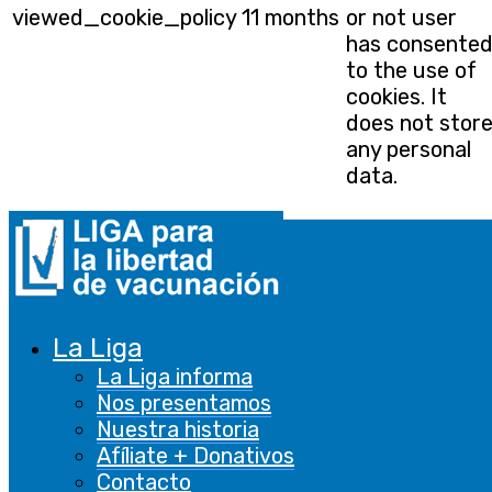
viewed_cookie_policy
11 months
or not user
has consente
to the use of
cookies. It
does not stor
any personal
data.
Funcional
Funcional
Las cookies funcionales ayudan a realizar
ciertas funcionalidades, como compartir el
La Liga
contenido del sitio web en plataformas de
La Liga informa
redes sociales, recopilar comentarios y otras
Nos presentamos
características de terceros.
Nuestra historia
Afíliate + Donativos
De rendimiento
Contacto
De rendimiento