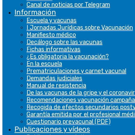
Canal de noticias por Telegram
Las cookies de rendimiento se utilizan para
Información
comprender y analizar los índices de
Escuela y vacunas
rendimiento clave del sitio web, lo que ayuda a
I Jornadas Jurídicas sobre Vacunación
brindar una mejor experiencia de usuario a los
Manifiesto médico
visitantes.
Decálogo sobre las vacunas
Fichas informativas
Analíticas
¿Es obligatoria la vacunación?
Analíticas
En la escuela
Prematriculaciones y carnet vacunal
Las cookies analíticas se utilizan para
Demandas judiciales
comprender cómo los visitantes interactúan
Manual de resistencia
con el sitio web. Estas cookies ayudan a
De las vacunas de la gripe y el coronavi
proporcionar información sobre métricas, el
Recomendaciones vacunación campaña
número de visitantes, la tasa de rebote, la
Recogida de efectos secundarios post
fuente de tráfico, etc.
Garantía emitida por el profesional méd
Cuestionario prevacunal (PDF)
Otras
Publicaciones y vídeos
Otras