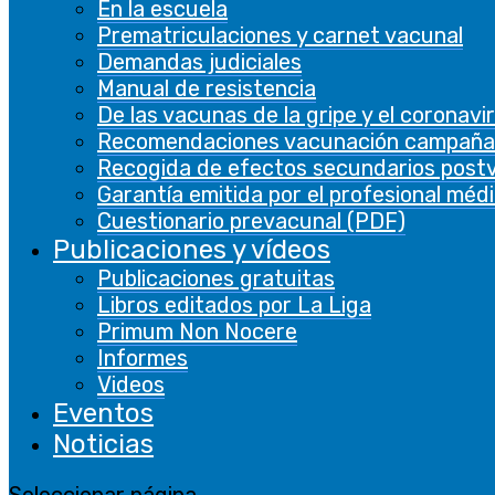
En la escuela
Prematriculaciones y carnet vacunal
Las cookies analíticas se utilizan para
Demandas judiciales
comprender cómo los visitantes interactúan
Manual de resistencia
con el sitio web. Estas cookies ayudan a
De las vacunas de la gripe y el coronavi
proporcionar información sobre métricas, el
Recomendaciones vacunación campaña
número de visitantes, la tasa de rebote, la
Recogida de efectos secundarios post
fuente de tráfico, etc.
Garantía emitida por el profesional méd
Cuestionario prevacunal (PDF)
Otras
Publicaciones y vídeos
Otras
Publicaciones gratuitas
Otras cookies no categorizadas son las que se
Libros editados por La Liga
están analizando y aún no se han clasificado en
Primum Non Nocere
una categoría.
Informes
Videos
GUARDAR Y ACEPTAR
Eventos
Noticias