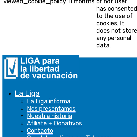
viewed_cookie_policy
11 months
or not user
has consente
to the use of
cookies. It
does not stor
any personal
data.
Funcional
Funcional
Las cookies funcionales ayudan a realizar
ciertas funcionalidades, como compartir el
La Liga
contenido del sitio web en plataformas de
La Liga informa
redes sociales, recopilar comentarios y otras
Nos presentamos
características de terceros.
Nuestra historia
Afíliate + Donativos
De rendimiento
Contacto
De rendimiento