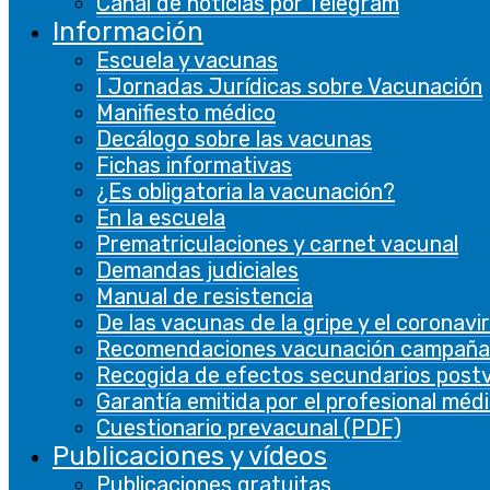
Canal de noticias por Telegram
Las cookies de rendimiento se utilizan para
Información
comprender y analizar los índices de
Escuela y vacunas
rendimiento clave del sitio web, lo que ayuda a
I Jornadas Jurídicas sobre Vacunación
brindar una mejor experiencia de usuario a los
Manifiesto médico
visitantes.
Decálogo sobre las vacunas
Fichas informativas
Analíticas
¿Es obligatoria la vacunación?
Analíticas
En la escuela
Prematriculaciones y carnet vacunal
Las cookies analíticas se utilizan para
Demandas judiciales
comprender cómo los visitantes interactúan
Manual de resistencia
con el sitio web. Estas cookies ayudan a
De las vacunas de la gripe y el coronavi
proporcionar información sobre métricas, el
Recomendaciones vacunación campaña
número de visitantes, la tasa de rebote, la
Recogida de efectos secundarios post
fuente de tráfico, etc.
Garantía emitida por el profesional méd
Cuestionario prevacunal (PDF)
Otras
Publicaciones y vídeos
Otras
Publicaciones gratuitas