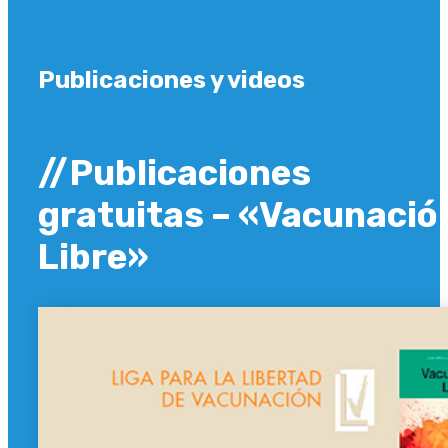
Publicaciones y videos
//Publicaciones
gratuitas – «Vacunació
Libre»