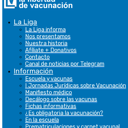
La Liga
La Liga informa
Nos presentamos
Nuestra historia
Afíliate + Donativos
Contacto
Canal de noticias por Telegram
Información
Escuela y vacunas
Vacunación Libre 16
I Jornadas Jurídicas sobre Vacunación
Manifiesto médico
Decálogo sobre las vacunas
Fichas informativas
¿Es obligatoria la vacunación?
En la escuela
Prematriculaciones y carnet vacunal