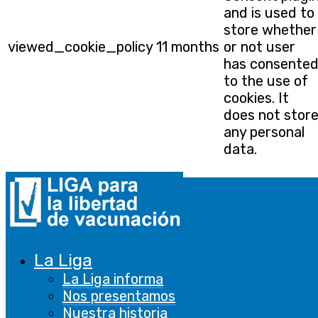
and is used to
store whether
viewed_cookie_policy
11 months
or not user
has consente
to the use of
cookies. It
does not stor
any personal
data.
Funcional
Funcional
Las cookies funcionales ayudan a realizar
ciertas funcionalidades, como compartir el
La Liga
contenido del sitio web en plataformas de
La Liga informa
redes sociales, recopilar comentarios y otras
Nos presentamos
características de terceros.
Nuestra historia