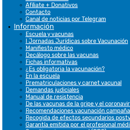
Afíliate + Donativos
De rendimiento
Contacto
De rendimiento
Canal de noticias por Telegram
Las cookies de rendimiento se utilizan para
Información
comprender y analizar los índices de
Escuela y vacunas
rendimiento clave del sitio web, lo que ayuda a
I Jornadas Jurídicas sobre Vacunación
brindar una mejor experiencia de usuario a los
Manifiesto médico
visitantes.
Decálogo sobre las vacunas
Fichas informativas
Analíticas
¿Es obligatoria la vacunación?
Analíticas
En la escuela
Prematriculaciones y carnet vacunal
Las cookies analíticas se utilizan para
Demandas judiciales
comprender cómo los visitantes interactúan
Manual de resistencia
con el sitio web. Estas cookies ayudan a
De las vacunas de la gripe y el coronavi
proporcionar información sobre métricas, el
Recomendaciones vacunación campaña
número de visitantes, la tasa de rebote, la
Recogida de efectos secundarios post
fuente de tráfico, etc.
Garantía emitida por el profesional méd