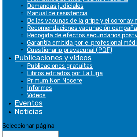
Demandas judiciales
Manual de resistencia
De las vacunas de la gripe y el coronavi
Recomendaciones vacunación campaña
Recogida de efectos secundarios post
Garantía emitida por el profesional méd
Cuestionario prevacunal (PDF)
Publicaciones y vídeos
Publicaciones gratuitas
Libros editados por La Liga
Primum Non Nocere
Primum Non Nocere 09
Informes
Videos
Eventos
Noticias
Seleccionar página