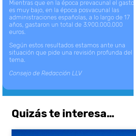
Mientras que en la época prevacunal el gasto
es muy bajo, en la época posvacunal las
administraciones españolas, a lo largo de 17
años, gastaron un total de 3.900.000.000
euros.
Según estos resultados estamos ante una
situación que pide una revisión profunda del
tema.
Consejo de Redacción LLV
Quizás te interesa…