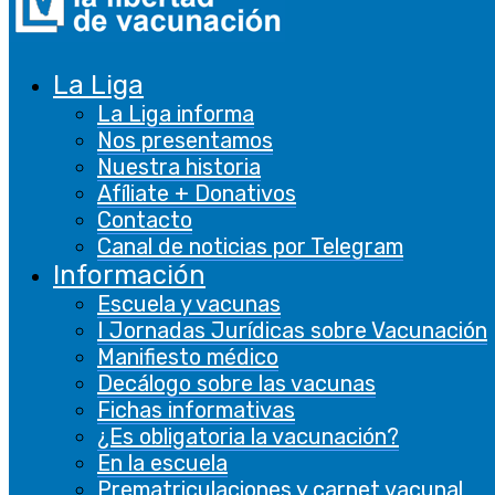
La Liga
La Liga informa
Nos presentamos
Nuestra historia
Afíliate + Donativos
Contacto
Canal de noticias por Telegram
Información
Escuela y vacunas
I Jornadas Jurídicas sobre Vacunación
Manifiesto médico
Decálogo sobre las vacunas
Fichas informativas
¿Es obligatoria la vacunación?
En la escuela
Prematriculaciones y carnet vacunal